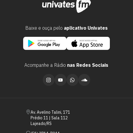
Baixe e ouça pelo
aplicativo Univates
Acompanhe a Rádio
nas Redes Sociais
Escolha a vaga que você
quer concorrer:
vagas para início de curso
Av. Avelino Talini, 171
Prédio 11 | Sala 112
vagas a partir do 2º ano de curso
Lajeado/RS