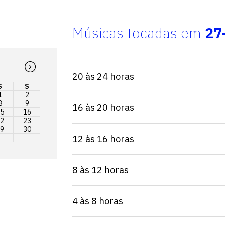
Músicas tocadas em
27
20 às 24 horas
S
S
1
2
8
9
16 às 20 horas
5
16
2
23
9
30
12 às 16 horas
8 às 12 horas
4 às 8 horas