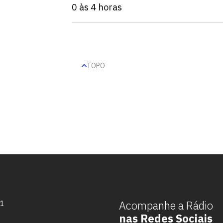
0 às 4 horas
TOPO
Escolha a vaga que você
quer concorrer:
Acompanhe a Rádio
71
nas Redes Sociais