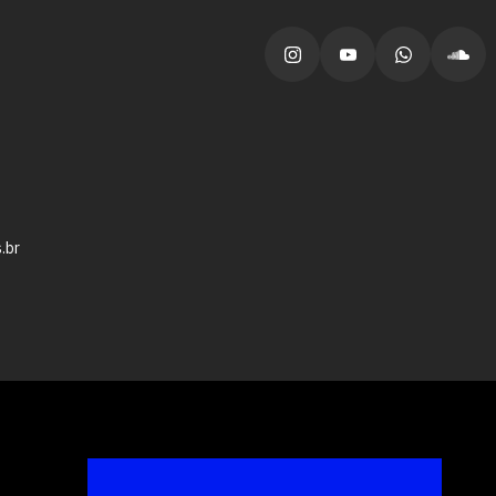
vagas para início de curso
vagas a partir do 2º ano de curso
.br