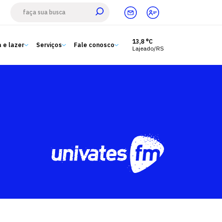
13,8 °C
 e lazer
Serviços
Fale conosco
Lajeado/RS
Estude aqui
Ensino
A Univates
Pesquisa e Inovação
Extensão
Cultura e lazer
Serviços