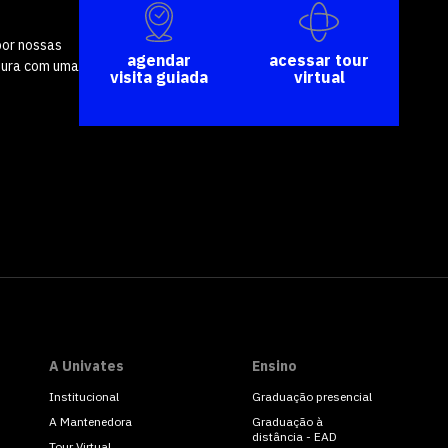
por nossas
agendar
acessar tour
tura com uma
visita guiada
virtual
A Univates
Ensino
Institucional
Graduação presencial
A Mantenedora
Graduação à
distância - EAD
Tour Virtual