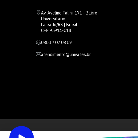
Av. Avelino Talini, 171 - Bairro
Universitário
Lajeado/RS | Brasil
CEP 95914-014
0800 7 07 08 09
atendimento@univates.br
Inst
AFILIADA: