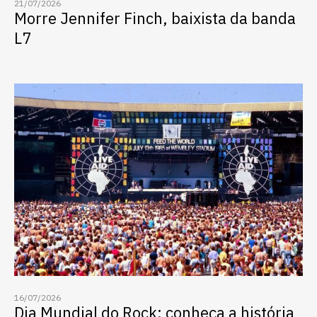
21/07/2026
Morre Jennifer Finch, baixista da banda
L7
Escolha a vaga que você
quer concorrer:
vagas para início de curso
vagas a partir do 2º ano de curso
16/07/2026
Dia Mundial do Rock: conheça a história