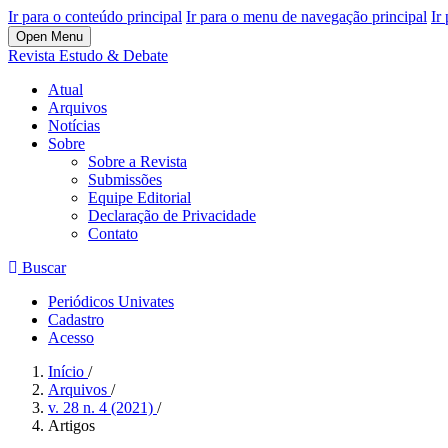
Ir para o conteúdo principal
Ir para o menu de navegação principal
Ir
Open Menu
Revista Estudo & Debate
Atual
Arquivos
Notícias
Sobre
Sobre a Revista
Submissões
Equipe Editorial
Declaração de Privacidade
Contato
Buscar
Periódicos Univates
Cadastro
Acesso
Início
/
Arquivos
/
v. 28 n. 4 (2021)
/
Artigos