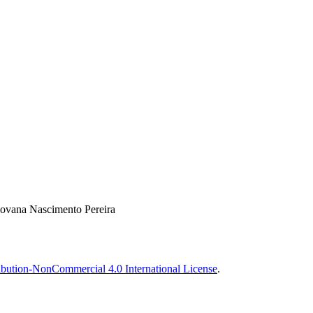
iovana Nascimento Pereira
bution-NonCommercial 4.0 International License
.