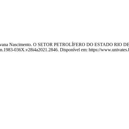
RA, Giovana Nascimento. O SETOR PETROLÍFERO DO ESTADO 
ssn.1983-036X.v28i4a2021.2846. Disponível em: https://www.univates.b