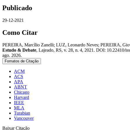
Publicado
29-12-2021
Como Citar
PEREIRA, Marcílio Zanelli; LUZ, Leonardo Neves; PEREI
Estudo & Debate
, Lajeado, RS, v. 28, n. 4, 2021. DOI: 10.22410/i
ago. 2026.
Fomatos de Citação
ACM
ACS
APA
ABNT
Chicago
Harvard
IEEE
MLA
Turabian
Vancouver
Baixar Citação