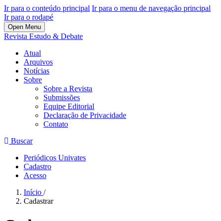
Ir para o conteúdo principal
Ir para o menu de navegação principal
Ir para o rodapé
Open Menu
Revista Estudo & Debate
Atual
Arquivos
Notícias
Sobre
Sobre a Revista
Submissões
Equipe Editorial
Declaração de Privacidade
Contato
Buscar
Periódicos Univates
Cadastro
Acesso
Início
/
Cadastrar