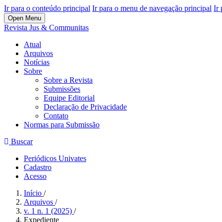
Ir para o conteúdo principal
Ir para o menu de navegação principal
Ir
Open Menu
Revista Jus & Communitas
Atual
Arquivos
Notícias
Sobre
Sobre a Revista
Submissões
Equipe Editorial
Declaração de Privacidade
Contato
Normas para Submissão
Buscar
Periódicos Univates
Cadastro
Acesso
Início
/
Arquivos
/
v. 1 n. 1 (2025)
/
Expediente