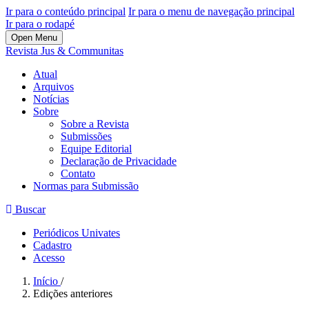
Ir para o conteúdo principal
Ir para o menu de navegação principal
Ir para o rodapé
Open Menu
Revista Jus & Communitas
Atual
Arquivos
Notícias
Sobre
Sobre a Revista
Submissões
Equipe Editorial
Declaração de Privacidade
Contato
Normas para Submissão
Buscar
Periódicos Univates
Cadastro
Acesso
Início
/
Edições anteriores