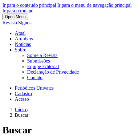
Ir para o conteúdo principal
Ir para o menu de navegação principal
Ir para o rodapé
Open Menu
Revista Signos
Atual
Arquivos
Notícias
Sobre
Sobre a Revista
Submissões
Equipe Editorial
Declaração de Privacidade
Contato
Periódicos Univates
Cadastro
Acesso
Início
/
Buscar
Buscar