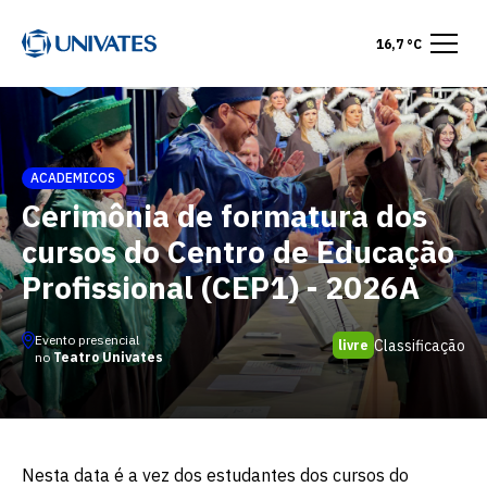
16,7 °C
ACADEMICOS
Cerimônia de formatura dos
cursos do Centro de Educação
Profissional (CEP1) - 2026A
Evento presencial
Classificação
livre
no
Teatro Univates
Nesta data é a vez dos estudantes dos cursos do