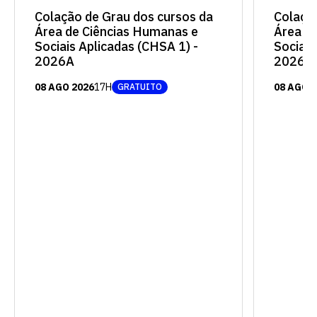
Colaçã
Colação de Grau dos cursos da
Área d
Área de Ciências Humanas e
Sociais
Sociais Aplicadas (CHSA 1) -
2026A
2026A
08 AGO 
08 AGO 2026
17H
GRATUITO