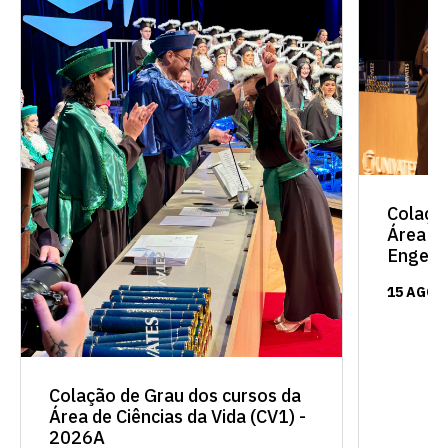
Colaçã
Área de
Engenh
15 AGO 
Colação de Grau dos cursos da
Área de Ciências da Vida (CV1) -
2026A