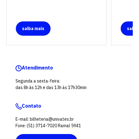
saiba mais
saiba
Atendimento
Segunda a sexta-feira:
das 8h às 12h e das 13h às 17h30min
Contato
E-mail: bilheteria@univates.br
Fone: (51) 3714-7020 Ramal 5941