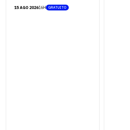
15 AGO 2026
16H
GRATUITO
Escolha a vaga que você
quer concorrer:
vagas para início de curso
vagas a partir do 2º ano de curso