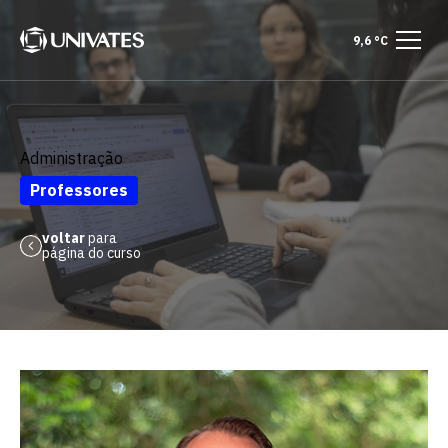
9,6 °C
Administração
Professores
voltar
para
página do curso