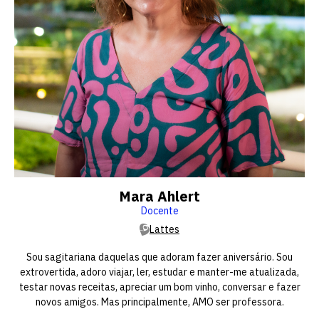
Escolha a vaga que você
quer concorrer:
Mara Ahlert
Docente
Lattes
vagas para início de curso
Sou sagitariana daquelas que adoram fazer aniversário. Sou
extrovertida, adoro viajar, ler, estudar e manter-me atualizada,
vagas a partir do 2º ano de curso
testar novas receitas, apreciar um bom vinho, conversar e fazer
novos amigos. Mas principalmente, AMO ser professora.