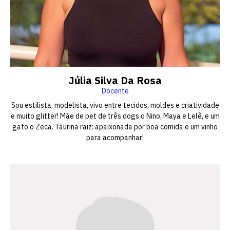
Júlia Silva Da Rosa
Docente
Sou estilista, modelista, vivo entre tecidos, moldes e criatividade
e muito glitter! Mãe de pet de três dogs o Nino, Maya e Lelê, e um
gato o Zeca. Taurina raiz: apaixonada por boa comida e um vinho
Escolha a vaga que você
para acompanhar!
quer concorrer:
vagas para início de curso
vagas a partir do 2º ano de curso