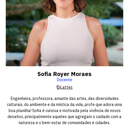
Sofia Royer Moraes
Docente
Lattes
Engenheira, professora, amante das artes, das diversidades
Escolha a vaga que você
culturais, do ambiente e da mística da vida, profe que adora uma
boa planilha! Sofia é curiosa e motivada pela vivência de novos
quer concorrer:
desafios, principalmente aqueles que agregam o cuidado com a
natureza e o bem-estar de comunidades e cidades.