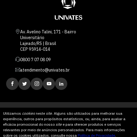
Av. Avelino Talini, 171 - Bairro
Universitário
Lajeado/RS | Brasil
CEP 95914-014
0800 7 07 08 09
atendimento@univates.br
Utilizamos
cookies
neste
site
. Alguns são utilizados para melhorar sua
experiência, outros para propósitos estatísticos, ou, ainda, para avaliar a
AFILIADA:
eficácia promocional do nosso
site
e para oferecer produtos e serviços
relevantes por meio de anúncios personalizados. Para mais informações
Instituição de Ensino Superior Comunitária
sobre os cookies utilizados, consulte nossa
Política de Privacidade
.