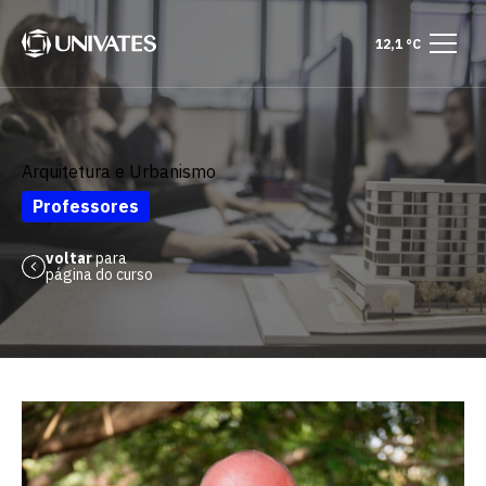
12,1 °C
Arquitetura e Urbanismo
Professores
voltar
para
página do curso