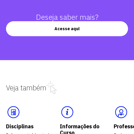
Deseja saber mais?
Acesse aqui
Veja também
Disciplinas
Informações do
Profess
Curso