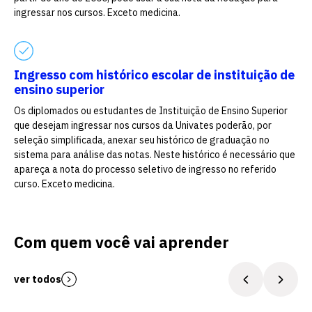
ingressar nos cursos. Exceto medicina.
Escolha a vaga que você
Ingresso com histórico escolar de instituição de
ensino superior
quer concorrer:
Os diplomados ou estudantes de Instituição de Ensino Superior
que desejam ingressar nos cursos da Univates poderão, por
seleção simplificada, anexar seu histórico de graduação no
sistema para análise das notas. Neste histórico é necessário que
vagas para início de curso
apareça a nota do processo seletivo de ingresso no referido
curso. Exceto medicina.
vagas a partir do 2º ano de curso
Com quem você vai aprender
ver todos