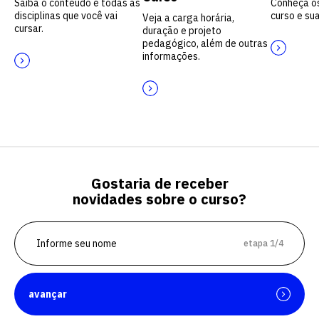
Saiba o conteúdo e todas as
Conheça o
disciplinas que você vai
curso e sua
Veja a carga horária,
cursar.
duração e projeto
pedagógico, além de outras
informações.
Gostaria de receber
novidades sobre o curso?
etapa 1/4
avançar