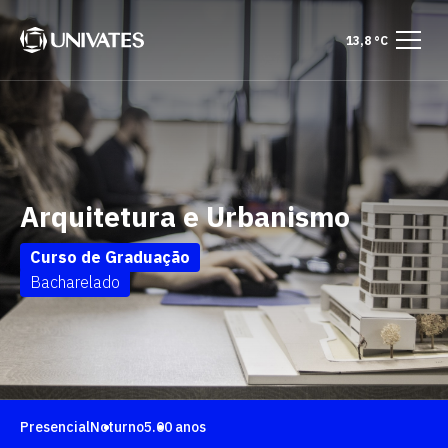
13,8 °C
Arquitetura e Urbanismo
Curso de Graduação
Bacharelado
Presencial
Noturno
5.00 anos