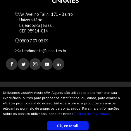
Av. Avelino Talini, 171 - Bairro
Universitário
Lajeado/RS | Brasil
CEP 95914-014
0800 7 07 08 09
atendimento@univates.br
Utilizamos
cookies
neste
site
. Alguns são utilizados para melhorar sua
experiência, outros para propósitos estatísticos, ou, ainda, para avaliar a
AFILIADA:
eficácia promocional do nosso
site
e para oferecer produtos e serviços
relevantes por meio de anúncios personalizados. Para mais informações
Instituição de Ensino Superior Comunitária
sobre os cookies utilizados, consulte nossa
Política de Privacidade
.
Arquitetura
Ok, entendi
inscreva-se