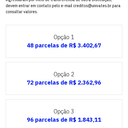
devem entrar em contato pelo e-mail creditos@univates.br para
consultar valores.
Opção 1
48 parcelas de R$ 3.402,67
Opção 2
72 parcelas de R$ 2.362,96
Escolha a vaga que você
quer concorrer:
Opção 3
vagas para início de curso
96 parcelas de R$ 1.843,11