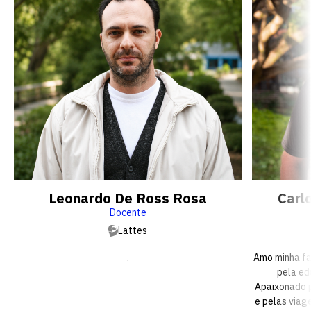
Leonardo De Ross Rosa
Carl
Docente
Lattes
.
Amo minha fa
pela ed
Apaixonado p
e pelas viag