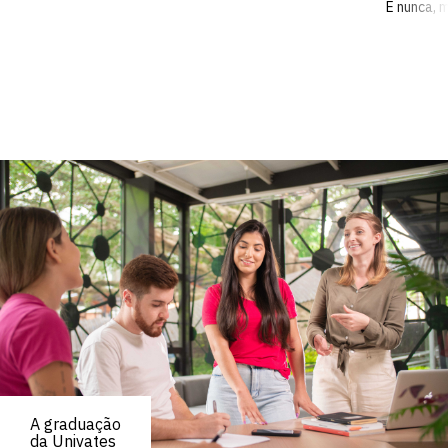
E nunca, 
A graduação
da Univates