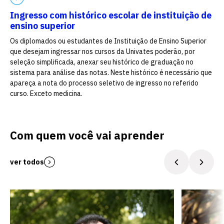
Ingresso com histórico escolar de instituição de
ensino superior
Escolha a vaga que você
Os diplomados ou estudantes de Instituição de Ensino Superior
quer concorrer:
que desejam ingressar nos cursos da Univates poderão, por
seleção simplificada, anexar seu histórico de graduação no
sistema para análise das notas. Neste histórico é necessário que
apareça a nota do processo seletivo de ingresso no referido
vagas para início de curso
curso. Exceto medicina.
vagas a partir do 2º ano de curso
Com quem você vai aprender
ver todos