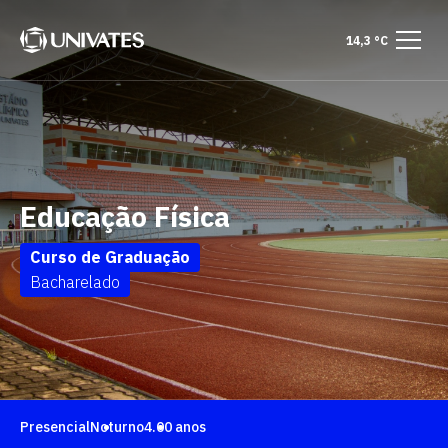
14,3 °C
Educação Física
Curso de Graduação
Bacharelado
Presencial
Noturno
4.00 anos