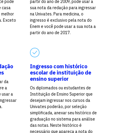
cê pode
partir do ano de 2009, pode usar a
e casa
sua nota da redação para ingressar
o melhor
na Univates. Para medicina, o
a. Exceto
ingresso é exclusivo pela nota do
Enem e você pode usar a sua nota a
partir do ano de 2017.
dação
Ingresso com histórico
es
escolar de instituição de
ensino superior
ar da
re a
Os diplomados ou estudantes de
e usar a
Instituição de Ensino Superior que
ingressar
desejam ingressar nos cursos da
a.
Univates poderão, por seleção
simplificada, anexar seu histórico de
graduação no sistema para análise
das notas. Neste histórico é
necessário que apareça a nota do