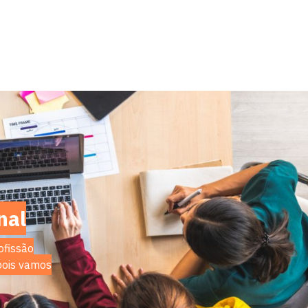
nal
ofissão
 pois vamos