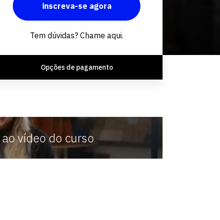
inscreva-se agora
Fale conosco
Tem dúvidas? Chame aqui.
Opções de pagamento
 ao vídeo do curso
ada
formamos profissionais
 na
comprometidos com a socieda
com os impactos socioambienta