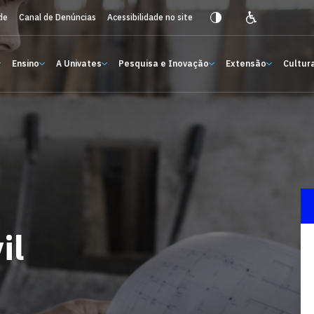
de
Canal de Denúncias
Acessibilidade no site
Ensino
A Univates
Pesquisa e Inovação
Extensão
Cultura
il