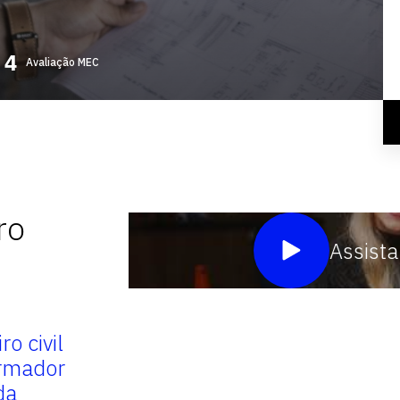
Avaliação MEC
ro
Assista
o civil
Por meio da formação paut
rmador
pela experiência e inserção
da
realidade profissional,