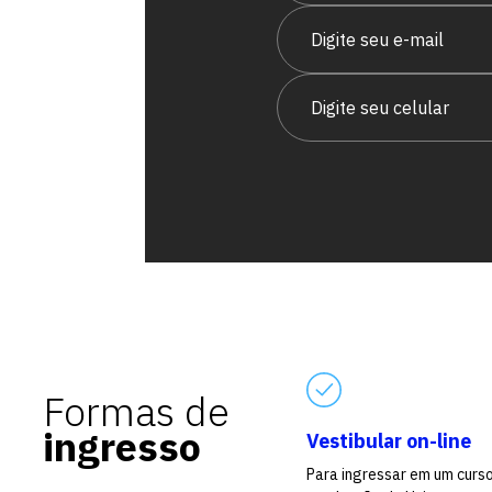
vagas para início de curso
vagas a partir do 2º ano de curso
Formas de
ingresso
Vestibular on-line
Para ingressar em um curs