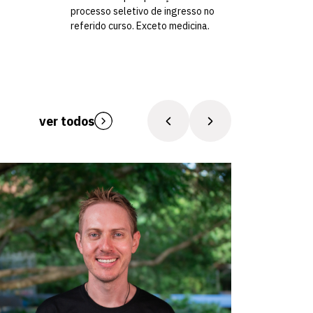
processo seletivo de ingresso no
referido curso. Exceto medicina.
ver todos
Feli
Fã de 
durabilid
nas edific
técnica, an
ensino c