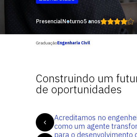
Presencial
Noturno
5 anos
Graduação
Engenharia Civil
Construindo um futu
de oportunidades
is
Acreditamos no engenheir
 sociedade e
como um agente transfo
oambientais.
para o desenvolvimento 