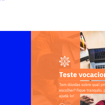
Teste vocacio
Tem dúvidas sobre qual pr
escolher? Fique tranquilo,
ajudá-lo!