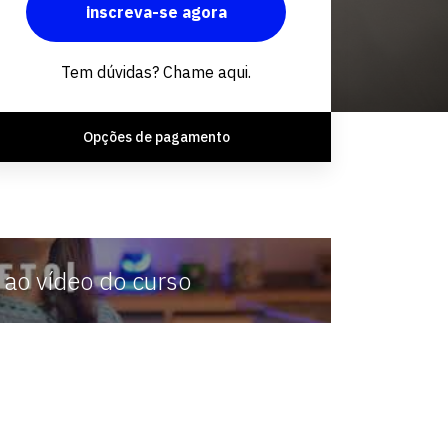
inscreva-se agora
Fale conosco
Tem dúvidas? Chame aqui.
Opções de pagamento
 ao vídeo do curso
ções de
resultando em profissionais
moção,
qualificados para o trabalho e
saúde,
diferentes níveis de complexid