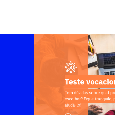
Teste vocacio
Tem dúvidas sobre qual pr
escolher? Fique tranquilo,
ajudá-lo!