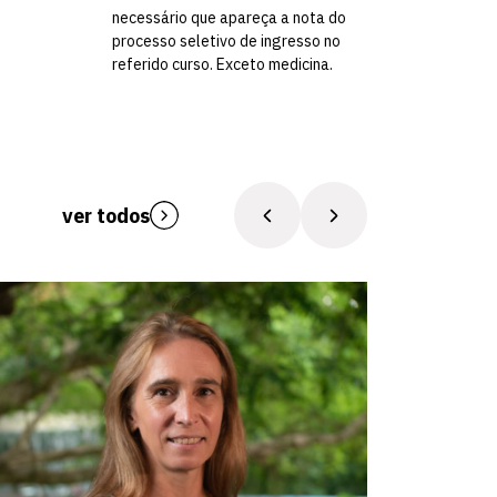
necessário que apareça a nota do
processo seletivo de ingresso no
referido curso. Exceto medicina.
ver todos
Otimist
Apaixonada 