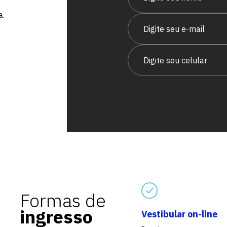
vagas para início de curso
a.
vagas a partir do 2º ano de curso
Formas de
ingresso
Vestibular on-line