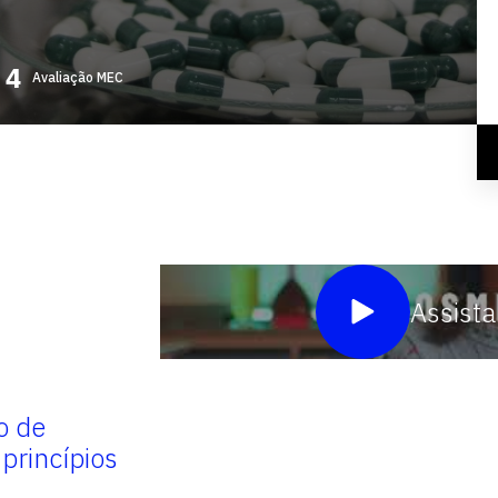
Avaliação MEC
Assista
o de
por meio de vivências em a
princípios
prevenção de doenças, pro
proteção e recuperação da 