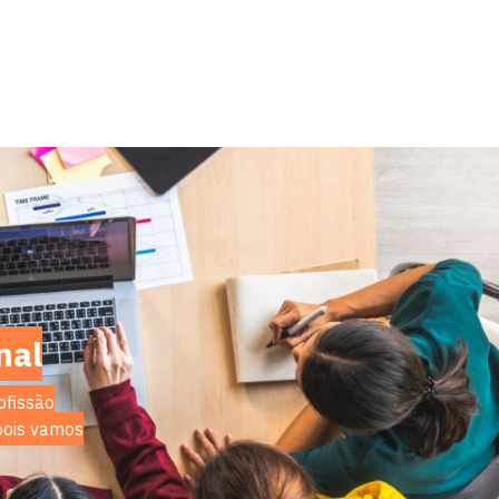
nal
ofissão
 pois vamos