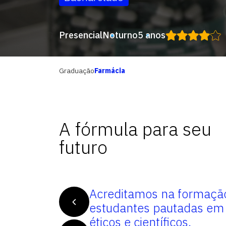
Presencial
Noturno
5 anos
Graduação
Farmácia
A fórmula para seu
futuro
ionais
Acreditamos na formaçã
rabalho em
estudantes pautadas em 
complexidade.
éticos e científicos,