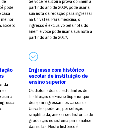
o de
Se você realizou a prova do Enem a
cê pode
partir do ano de 2009, pode usar a
e casa
sua nota da redação para ingressar
o melhor
na Univates. Para medicina, o
a. Exceto
ingresso é exclusivo pela nota do
Enem e você pode usar a sua nota a
partir do ano de 2017.
dação
Ingresso com histórico
es
escolar de instituição de
ensino superior
ar da
re a
Os diplomados ou estudantes de
e usar a
Instituição de Ensino Superior que
ingressar
desejam ingressar nos cursos da
a.
Univates poderão, por seleção
simplificada, anexar seu histórico de
graduação no sistema para análise
das notas. Neste histórico é