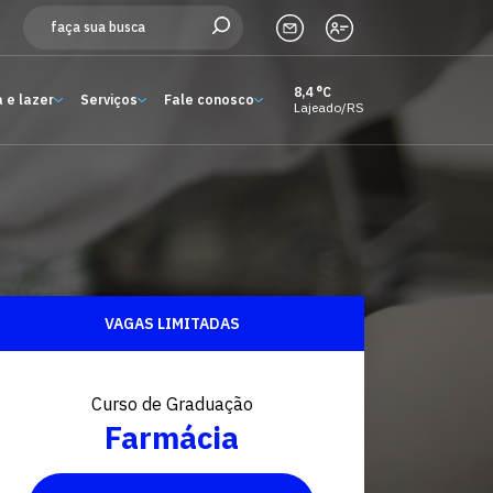
8,4 °C
 e lazer
Serviços
Fale conosco
Lajeado/RS
Estude aqui
Ensino
A Univates
Pesquisa e Inovação
VAGAS LIMITADAS
Extensão
Cultura e lazer
Curso de Graduação
Farmácia
Serviços