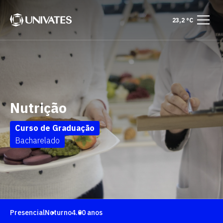
23,2 °C
Nutrição
Curso de Graduação
Bacharelado
Presencial
Noturno
4.00 anos