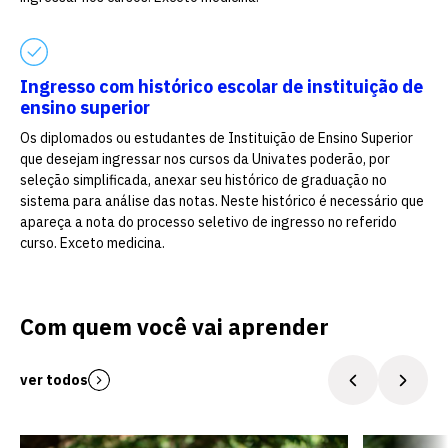
Ingresso com histórico escolar de instituição de
Escolha a vaga que você
ensino superior
quer concorrer:
Os diplomados ou estudantes de Instituição de Ensino Superior
que desejam ingressar nos cursos da Univates poderão, por
seleção simplificada, anexar seu histórico de graduação no
sistema para análise das notas. Neste histórico é necessário que
vagas para início de curso
apareça a nota do processo seletivo de ingresso no referido
curso. Exceto medicina.
vagas a partir do 2º ano de curso
Com quem você vai aprender
ver todos