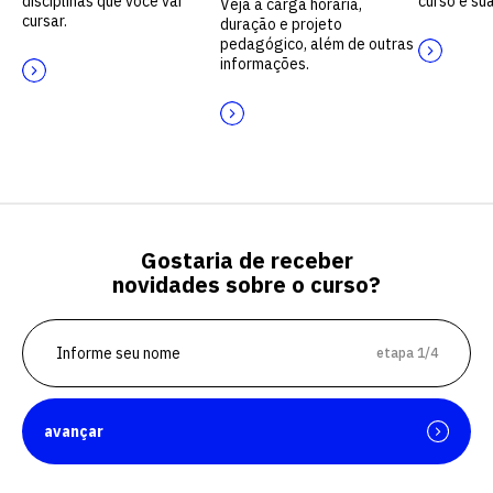
disciplinas que você vai
curso e sua
Veja a carga horária,
cursar.
duração e projeto
pedagógico, além de outras
informações.
Gostaria de receber
novidades sobre o curso?
etapa 1/4
avançar