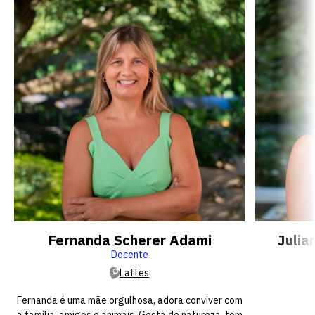
Fernanda Scherer Adami
Julia
Docente
Lattes
Fernanda é uma mãe orgulhosa, adora conviver com
a família, amigos e animais. Gosta de natureza, tem