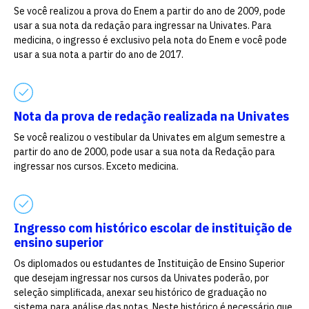
Se você realizou a prova do Enem a partir do ano de 2009, pode
usar a sua nota da redação para ingressar na Univates. Para
Escolha a vaga que você
medicina, o ingresso é exclusivo pela nota do Enem e você pode
quer concorrer:
usar a sua nota a partir do ano de 2017.
vagas para início de curso
Nota da prova de redação realizada na Univates
Se você realizou o vestibular da Univates em algum semestre a
vagas a partir do 2º ano de curso
partir do ano de 2000, pode usar a sua nota da Redação para
ingressar nos cursos. Exceto medicina.
Ingresso com histórico escolar de instituição de
ensino superior
Os diplomados ou estudantes de Instituição de Ensino Superior
que desejam ingressar nos cursos da Univates poderão, por
seleção simplificada, anexar seu histórico de graduação no
sistema para análise das notas. Neste histórico é necessário que