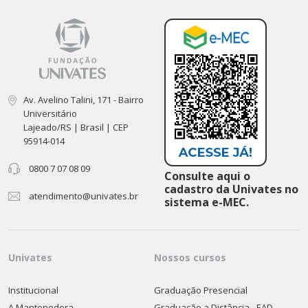
Av. Avelino Talini, 171 - Bairro
Universitário
Lajeado/RS | Brasil | CEP
95914-014
0800 7 07 08 09
Consulte aqui o
cadastro da Univates no
atendimento@univates.br
sistema e-MEC.
Univates
Nossos cursos
Institucional
Graduação Presencial
A Mantenedora
Graduação a Distância - EAD