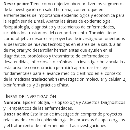
Cursos de Idiomas
Diplomados
Univates & Você - Comunidade
Escolas
Descripción:
Tiene como objetivo abordar diversos segmentos
de la investigación en salud humana, con enfoque en
Residências Médicas
Trabalhe Conosco
Orquestra Gustavo Adolfo Univates
enfermedades de importancia epidemiológica y económica para
la región sur de Brasil. Abarca las áreas de epidemiología,
fisiopatología, diagnóstico y tratamiento de enfermedades,
incluidos los trastornos del comportamiento. También tiene
como objetivo desarrollar proyectos de investigación orientados
al desarrollo de nuevas tecnologías en el área de la salud, a fin
de mejorar y/o desarrollar herramientas que ayuden en el
diagnóstico, pronóstico y tratamiento de enfermedades
desatendidas, infecciosas o crónicas. La investigación vinculada a
esta área de concentración permitirá aproximar tres ejes
fundamentales para el avance médico-científico en el contexto
de la medicina traslacional: 1) investigación molecular y celular; 2)
bioinformática; y 3) práctica clínica.
LÍNEAS DE INVESTIGACIÓN
Nombre:
Epidemiología, Fisiopatología y Aspectos Diagnósticos
y Terapéuticos de las enfermedades.
Descripción:
Esta línea de investigación comprende proyectos
relacionados con la epidemiología, los procesos fisiopatológicos
y el tratamiento de enfermedades. Las investigaciones