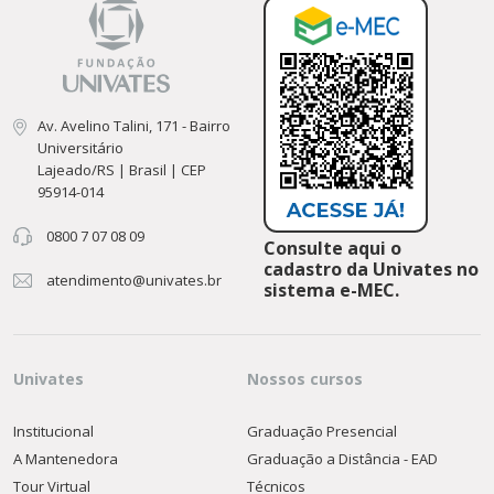
Av. Avelino Talini, 171 - Bairro
Universitário
Lajeado/RS | Brasil | CEP
95914-014
0800 7 07 08 09
Consulte aqui o
cadastro da Univates no
atendimento@univates.br
sistema e-MEC.
Univates
Nossos cursos
Institucional
Graduação Presencial
A Mantenedora
Graduação a Distância - EAD
Tour Virtual
Técnicos