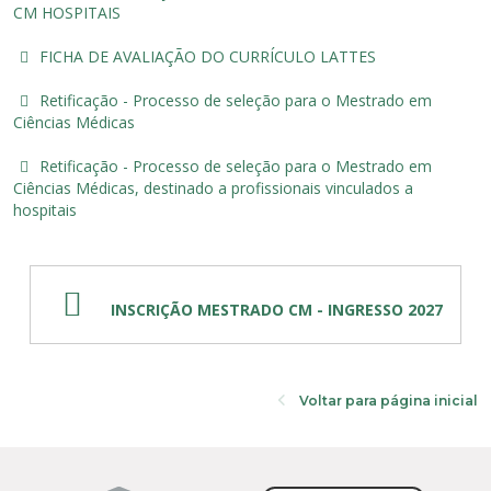
Cursos de Idiomas
Diplomados
Univates & Você - Comunidade
Escolas
CM HOSPITAIS
Residências Médicas
Trabalhe Conosco
Orquestra Gustavo Adolfo Univates
FICHA DE AVALIAÇÃO DO CURRÍCULO LATTES
Retificação - Processo de seleção para o Mestrado em
Ciências Médicas
Retificação - Processo de seleção para o Mestrado em
Ciências Médicas, destinado a profissionais vinculados a
hospitais
INSCRIÇÃO MESTRADO CM - INGRESSO 2027
Voltar para página inicial