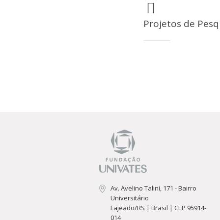
Cursos de Idiomas
Diplomados
Univates & Você - Com
Escolas
Projetos de Pesq
Residências Médicas
Trabalhe Conosco
Orquestra Gustavo Ado
Av. Avelino Talini, 171 - Bairro
Universitário
Lajeado/RS | Brasil | CEP 95914-
014