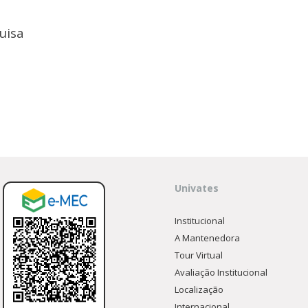
unidade
uisa
lfo Univates
Univates
Institucional
A Mantenedora
Tour Virtual
Avaliação Institucional
Localização
Internacional