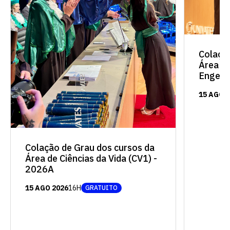
vagas para início de curso
Colaçã
vagas a partir do 2º ano de curso
Área de
Engenh
15 AGO 
Colação de Grau dos cursos da
Área de Ciências da Vida (CV1) -
2026A
15 AGO 2026
16H
GRATUITO