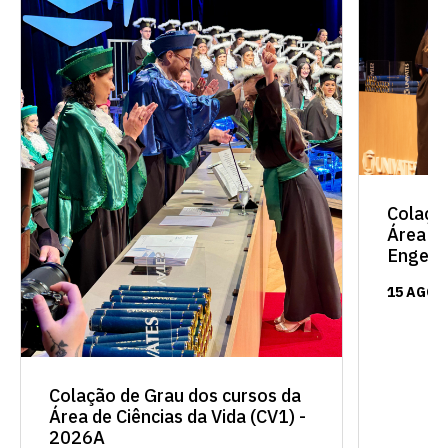
Colaçã
Área de
Engenh
15 AGO 
Colação de Grau dos cursos da
Área de Ciências da Vida (CV1) -
2026A