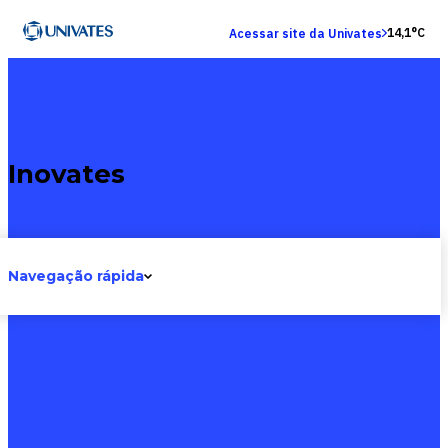
14,1°C
Acessar site da Univates
Inovates
Navegação rápida