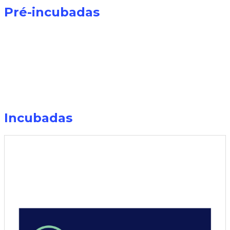
(
(
Pré-incubadas
T
(
Incubadas