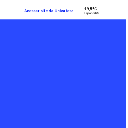
19,5°C
Acessar site da Univates
Lajeado/RS