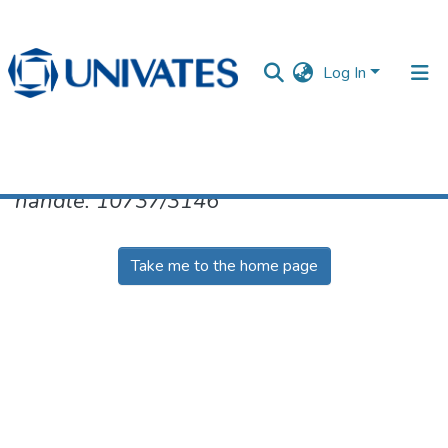
Log In
No item found for the identifier
handle: 10737/3146
Documentos
Take me to the home page