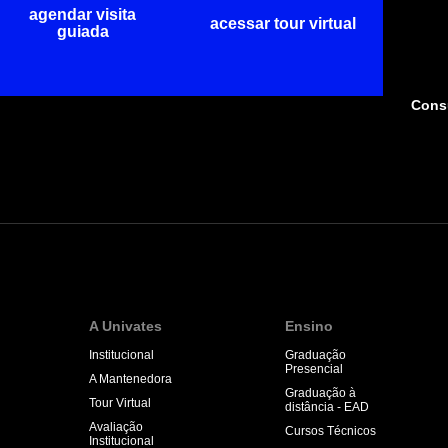
agendar visita
acessar tour virtual
guiada
Consu
A Univates
Ensino
Institucional
Graduação
Presencial
A Mantenedora
Graduação à
Tour Virtual
distância - EAD
Avaliação
Cursos Técnicos
Institucional