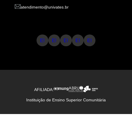
atendimento@univates.br
E!
E!
E!
E!
E!
AFILIADA:
Instituição de Ensino Superior Comunitária