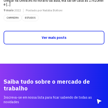
chegar na Univates no horário da aula, ela sai de casa às 17h10min
e [...]
9 maio
2022
Postado por Natália Bottoni
CARREIRA
ESTUDOS
Ver mais posts
Saiba tudo sobre o mercado de
trabalho
Inscreva-se em nossa lista para ficar sabendo de todas as
novidades