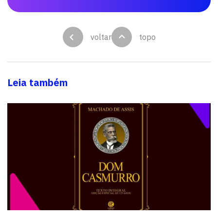
voltar
topo
Leia também