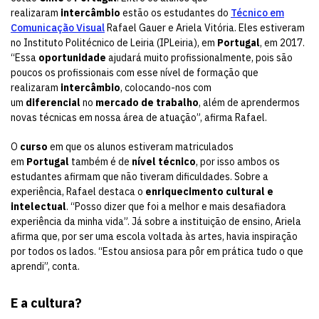
realizaram
intercâmbio
estão os estudantes do
Técnico em
Comunicação Visual
Rafael Gauer e Ariela Vitória. Eles estiveram
no Instituto Politécnico de Leiria (IPLeiria), em
Portugal
, em 2017.
“Essa
oportunidade
ajudará muito profissionalmente, pois são
poucos os profissionais com esse nível de formação que
realizaram
intercâmbio
, colocando-nos com
um
diferencial
no
mercado de trabalho
, além de aprendermos
novas técnicas em nossa área de atuação”, afirma Rafael.
O
curso
em que os alunos estiveram matriculados
em
Portugal
também é de
nível técnico
, por isso ambos os
estudantes afirmam que não tiveram dificuldades. Sobre a
experiência, Rafael destaca o
enriquecimento cultural e
intelectual
. “Posso dizer que foi a melhor e mais desafiadora
experiência da minha vida”. Já sobre a instituição de ensino, Ariela
afirma que, por ser uma escola voltada às artes, havia inspiração
por todos os lados. “Estou ansiosa para pôr em prática tudo o que
aprendi”, conta.
E a cultura?