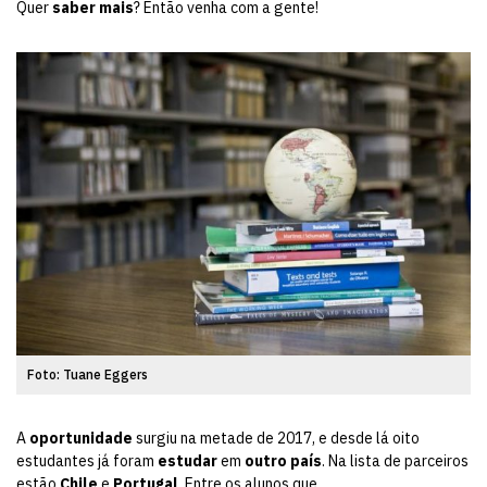
Quer
saber mais
? Então venha com a gente!
Foto: Tuane Eggers
A
oportunidade
surgiu na metade de 2017, e desde lá oito
estudantes já foram
estudar
em
outro país
. Na lista de parceiros
estão
Chile
e
Portugal
. Entre os alunos que