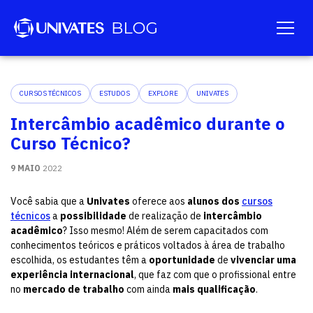
CURSOS TÉCNICOS
ESTUDOS
EXPLORE
UNIVATES
Intercâmbio acadêmico durante o
Curso Técnico?
9 MAIO
2022
Você sabia que a
Univates
oferece aos
alunos dos
cursos
técnicos
a
possibilidade
de realização de
intercâmbio
acadêmico
? Isso mesmo! Além de serem capacitados com
conhecimentos teóricos e práticos voltados à área de trabalho
escolhida, os estudantes têm a
oportunidade
de
vivenciar uma
experiência internacional
, que faz com que o profissional entre
no
mercado de trabalho
com ainda
mais qualificação
.