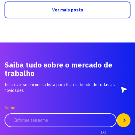
Ver mais posts
Saiba tudo sobre o mercado de
trabalho
Inscreva-se em nossa lista para ficar sabendo de todas as
novidades
Nome
1/3