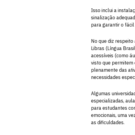
Isso inclui a insta
sinalização adequad
para garantir o fáci
No que diz respeito
Libras (Língua Bras
acessíveis (como áud
visto que permitem 
plenamente das ativ
necessidades espec
Algumas universidad
especializadas, aul
para estudantes co
emocionais, uma vez
as dificuldades.