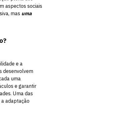
ém aspectos sociais
usiva, mas
uma
ão?
lidade e a
des desenvolvem
 cada uma
culos e garantir
dades. Uma das
é a adaptação