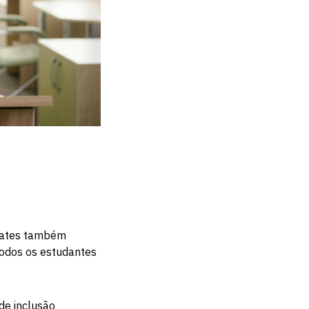
ivates também
 todos os estudantes
 de inclusão