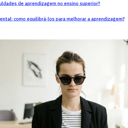
culdades de aprendizagem no ensino superior?
ntal: como equilibrá-los para melhorar a aprendizagem?