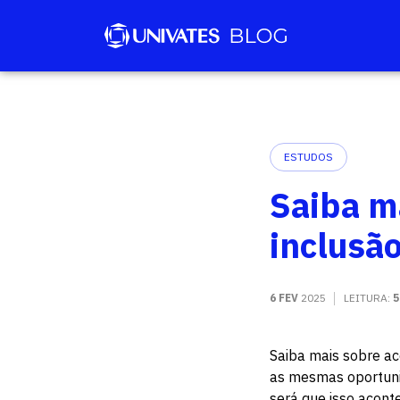
ESTUDOS
Saiba m
inclusã
6 FEV
2025
LEITURA:
5
Saiba mais sobre ac
as mesmas oportuni
será que isso acont