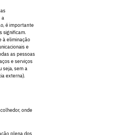
 as
 a
ão, é importante
 significam.
e à eliminação
unicacionais e
 todas as pessoas
aços e serviços
 seja, sem a
ia externa).
acolhedor, onde
pação plena dos