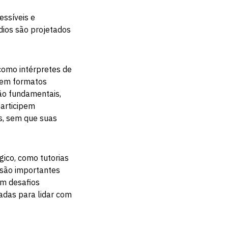
essíveis e
dios são projetados
como intérpretes de
em formatos
são fundamentais,
participem
s, sem que suas
ico, como tutorias
 são importantes
m desafios
adas para lidar com