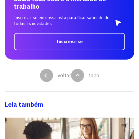
trabalho
Inscreva-se em nossa lista para ficar sabendo de
todas as novidades
Inscreva-se
voltar
topo
Leia também