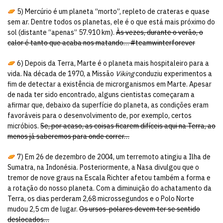
5) Mercúrio é um planeta “morto”, repleto de crateras e quase
sem ar. Dentre todos os planetas, ele é o que está mais próximo do
sol (distante “apenas” 57.910 km).
Às vezes, durante o verão, o
calor é tanto que acaba nos matando… #teamwinterforever
6) Depois da Terra, Marte é o planeta mais hospitaleiro para a
vida. Na década de 1970, a Missão
Viking
conduziu experimentos a
fim de detectar a existência de microrganismos em Marte. Apesar
de nada ter sido encontrado, alguns cientistas começaram a
afirmar que, debaixo da superfície do planeta, as condições eram
favoráveis para o desenvolvimento de, por exemplo, certos
micróbios.
Se, por acaso, as coisas ficarem difíceis aqui na Terra, ao
menos já saberemos para onde correr…
7) Em 26 de dezembro de 2004, um terremoto atingiu a Ilha de
Sumatra, na Indonésia. Posteriormente, a Nasa divulgou que o
tremor de nove graus na Escala Richter afetou também a forma e
a rotação do nosso planeta. Com a diminuição do achatamento da
Terra, os dias perderam 2,68 microssegundos e o Polo Norte
mudou 2,5 cm de lugar.
Os ursos-polares devem ter se sentido
deslocados…