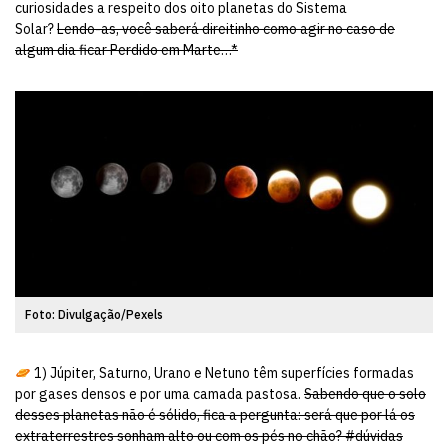
curiosidades a respeito dos oito planetas do Sistema
Solar?
Lendo-as, você saberá direitinho como agir no caso de
algum dia ficar Perdido em Marte…*
Foto: Divulgação/Pexels
1) Júpiter, Saturno, Urano e Netuno têm superfícies formadas
por gases densos e por uma camada pastosa.
Sabendo que o solo
desses planetas não é sólido, fica a pergunta: será que por lá os
extraterrestres sonham alto ou com os pés no chão? #dúvidas