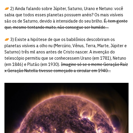
2) Ainda falando sobre Júpiter, Saturno, Urano e Netuno: você
sabia que todos esses planetas possuem anéis? Os mais visíveis
são os de Saturno, devido à intensidade do seu brilho.
É, tem gente
que, mesmo tentando muito, não consegue ser humilde…
3) Existe a hipótese de que os babilônios descobriram os
planetas visíveis a olho nu (Mercúrio, Vênus, Terra, Marte, Júpiter e
Saturno) três mil anos antes de Cristo nascer. A invenção do
telescópio permitiu que se conhecessem Urano (em 1781), Netuno
(em 1846) e Plutão (em 1930).
Imagine só se o meme Geração Raíz
x Geração Nutella tivesse começado a circular em 1940…