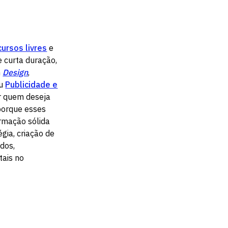
cursos livres
e
 curta duração,
m
Design
,
u
Publicidade e
r quem deseja
 porque esses
rmação sólida
égia, criação de
dos,
ais no