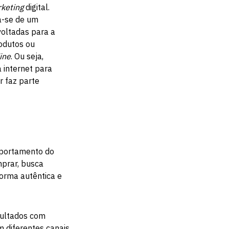
keting
digital.
a-se de um
voltadas para a
odutos ou
ine
. Ou seja,
a internet para
er faz parte
mportamento do
mprar, busca
orma autêntica e
sultados com
 diferentes canais,