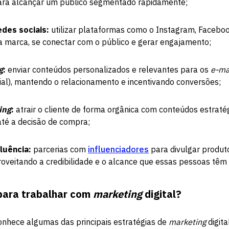
para alcançar um público segmentado rapidamente;
edes sociais:
utilizar plataformas como o Instagram, Facebo
 a marca, se conectar com o público e gerar engajamento;
g
:
enviar conteúdos personalizados e relevantes para os
e-ma
ial), mantendo o relacionamento e incentivando conversões;
ing
:
atrair o cliente de forma orgânica com conteúdos estratég
té a decisão de compra;
fluência:
parcerias com
influenciadores
para divulgar produt
roveitando a credibilidade e o alcance que essas pessoas têm
para trabalhar com
marketing
digital?
onhece algumas das principais estratégias de
marketing
digita