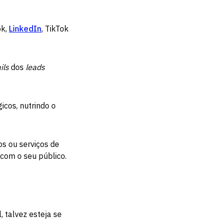
ok,
LinkedIn
, TikTok
ils
dos
leads
icos, nutrindo o
os ou serviços de
 com o seu público.
l, talvez esteja se