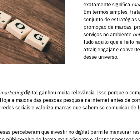
exatamente significa
mar
Em termos simples, trat
conjunto de estratégias 
promoção de marcas, pr
serviços no ambiente
onl
tudo aquilo que é feito n
atrair, engajar e convert
desse universo.
marketing
digital ganhou muita relevância. Isso porque o co
oje a maioria das pessoas pesquisa na internet antes de co
redes sociais e valoriza marcas que sabem se comunicar de f
esas perceberam que investir no digital permite mensurar re
 o público-alvo de forma mais eficiente e alcançar pessoas em