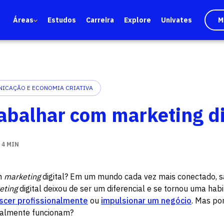
Áreas
Estudos
Carreira
Explore
Univates
M
ICAÇÃO E ECONOMIA CRIATIVA
abalhar com marketing di
:
4 MIN
m
marketing
digital? Em um mundo cada vez mais conectado, 
eting
digital deixou de ser um diferencial e se tornou uma habi
scer profissionalmente
ou
impulsionar um negócio
. Mas po
realmente funcionam?