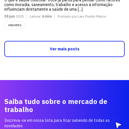
como moradia, saneamento, trabalho e acesso à informação
influenciam diretamente a saúde de uma [...]
30 jun
2025
Leitura:
6 min
Postado por Lais Pontin Matos
UNIVATES
Ver mais posts
Saiba tudo sobre o mercado de
trabalho
Inscreva-se em nossa lista para ficar sabendo de todas as
novidades