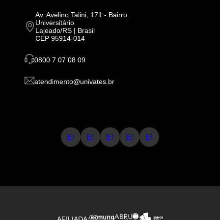
Av. Avelino Talini, 171 - Bairro
Universitário
Lajeado/RS | Brasil
CEP 95914-014
0800 7 07 08 09
atendimento@univates.br
E!
E!
E!
E!
E!
AFILIADA: