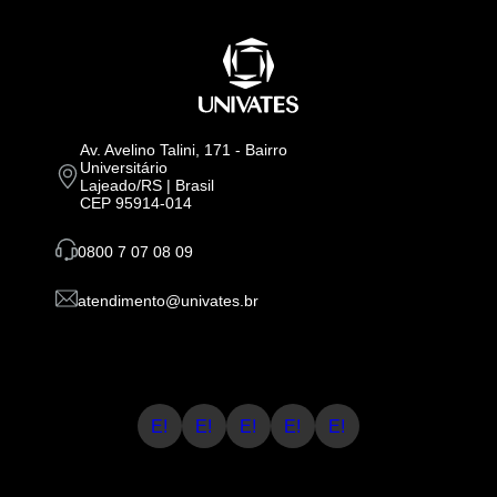
Av. Avelino Talini, 171 - Bairro
Universitário
Lajeado/RS | Brasil
CEP 95914-014
0800 7 07 08 09
atendimento@univates.br
E!
E!
E!
E!
E!