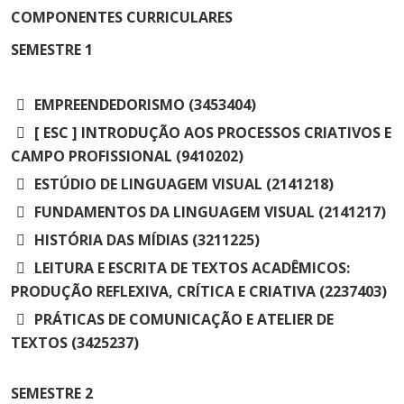
Cursos de Idiomas
Diplomados
Univates & Você - Comunidade
Escolas
COMPONENTES CURRICULARES
Residências Médicas
Trabalhe Conosco
Orquestra Gustavo Adolfo
SEMESTRE
1
Univates
EMPREENDEDORISMO (3453404)
[ ESC ] INTRODUÇÃO AOS PROCESSOS CRIATIVOS E
CAMPO PROFISSIONAL (9410202)
ESTÚDIO DE LINGUAGEM VISUAL (2141218)
FUNDAMENTOS DA LINGUAGEM VISUAL (2141217)
HISTÓRIA DAS MÍDIAS (3211225)
LEITURA E ESCRITA DE TEXTOS ACADÊMICOS:
PRODUÇÃO REFLEXIVA, CRÍTICA E CRIATIVA (2237403)
PRÁTICAS DE COMUNICAÇÃO E ATELIER DE
TEXTOS (3425237)
SEMESTRE
2