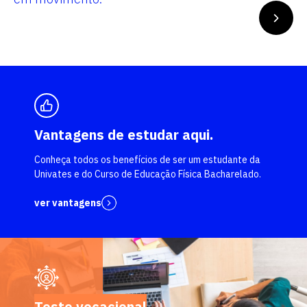
Vantagens de estudar aqui.
Conheça todos os benefícios de ser um estudante da
Univates e do Curso de Educação Física Bacharelado.
ver vantagens
Teste vocacional