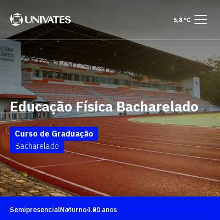
5,8 °C
Educação Física Bacharelado
Curso de Graduação
Bacharelado
Semipresencial
Noturno
4.00 anos