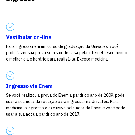
Escolha a vaga que você
quer concorrer:
Vestibular on-line
vagas para início de curso
Para ingressar em um curso de graduação da Univates, você
pode fazer sua prova sem sair de casa pela internet, escolhendo
o melhor dia e horário para realizá-la. Exceto medicina.
vagas a partir do 2º ano de curso
Ingresso via Enem
Se você realizou a prova do Enem a partir do ano de 2009, pode
usar a sua nota da redação para ingressar na Univates. Para
medicina, o ingresso é exclusivo pela nota do Enem e você pode
usar a sua nota a partir do ano de 2017.