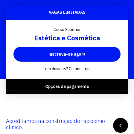
VAGAS LIMITADAS
Curso Superior
Estética e Cosmética
inscreva-se agora
Tem dúvidas? Chame aqui.
Opções de pagamento
Acreditamos na construção do raciocínio
Por 
clínico.