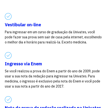
Escolha a vaga que você
quer concorrer:
Vestibular on-line
vagas para início de curso
Para ingressar em um curso de graduação da Univates, você
pode fazer sua prova sem sair de casa pela internet, escolhendo
vagas a partir do 2º ano de curso
o melhor dia e horário para realizá-la. Exceto medicina.
Ingresso via Enem
Se você realizou a prova do Enem a partir do ano de 2009, pode
usar a sua nota da redação para ingressar na Univates. Para
medicina, o ingresso é exclusivo pela nota do Enem e você pode
usar a sua nota a partir do ano de 2017.
Nota da prova de redação realizada na Univates