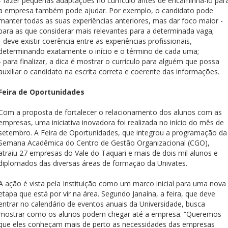
- fazer pequenas adaptações no currículo antes de encaminhá-lo par
a empresa também pode ajudar. Por exemplo, o candidato pode
manter todas as suas experiências anteriores, mas dar foco maior -
para as que considerar mais relevantes para a determinada vaga;
- deve existir coerência entre as experiências profissionais,
determinando exatamente o início e o término de cada uma;
- para finalizar, a dica é mostrar o currículo para alguém que possa
auxiliar o candidato na escrita correta e coerente das informações.
Feira de Oportunidades
Com a proposta de fortalecer o relacionamento dos alunos com as
empresas, uma iniciativa inovadora foi realizada no início do mês de
setembro. A Feira de Oportunidades, que integrou a programação da
Semana Acadêmica do Centro de Gestão Organizacional (CGO),
atraiu 27 empresas do Vale do Taquari e mais de dois mil alunos e
diplomados das diversas áreas de formação da Univates.
A ação é vista pela Instituição como um marco inicial para uma nova
etapa que está por vir na área. Segundo Janaína, a feira, que deve
entrar no calendário de eventos anuais da Universidade, busca
mostrar como os alunos podem chegar até a empresa. “Queremos
que eles conheçam mais de perto as necessidades das empresas