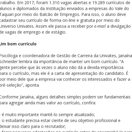
Cursos de Idiomas
Diplomados
Univates & Você - Comunidade
Escolas
trabalho. Em 2017, foram 1.310 vagas abertas e 19.289 currículos de
alunos e diplomados da Instituição enviados a empresas do Vale do
Residências Médicas
Trabalhe Conosco
Orquestra Gustavo Adolfo
Taquari por meio do Balcão de Empregos. Para isso, o aluno deve
Univates
cadastrar seu currículo de forma on-line e gratuita por meio do
Universo Univates. Assim ele passa a receber por
e-mail
a divulgação
de vagas de emprego e de estágio.
Um bom currículo
Psicóloga e coordenadora de Gestão de Carreira da Univates, Janaín
Schneider lembra da importância de manter um bom currículo. “A
gente percebe que às vezes o aluno não dá a devida importância
para o currículo, mas ele é a carta de apresentação do candidato. É
por meio dele que a empresa vai conhecer os interessados e fazer a
pré-seleção”, aponta.
Conforme Janaína, alguns detalhes simples podem ser fundamentais
para agregar ainda mais valor ao currículo, confira:
- é muito importante mantê-lo sempre atualizado;
- o estudante precisa estar ciente de seu objetivo profissional e
deixar isso claro para o recrutador;