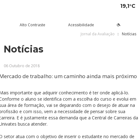
19,1°C
Alto Contraste
Acessibilidade
Jornal da Avaliação
Notícias
Notícias
tude aqui
rsos
Univates
squisa e Inovação
tensão
ltura e Lazer
rviços
voltar
voltar
voltar
voltar
voltar
voltar
voltar
06 Outubro de 2018
Formas de ingresso
Graduação Presencial
Institucional
Pesquisa
Programas e Projetos de
Teatro Univates
Alunos
Extensão
Mercado de trabalho: um caminho ainda mais próximo
Vestibular
Graduação a Distância - EAD
A Mantenedora
Tecnovates
Vocal Univates
Comunidade
Cursos Abertos à Comunidade
Financiamentos e bolsas
Técnicos
Tour Virtual
Portal da Inovação
Biblioteca
Diplomados
Mais importante que adquirir conhecimento é ter onde aplicá-lo.
Assessoria Pedagógica Externa
Conforme o aluno se identifica com a escolha do curso e evolui em
Por que a Univates?
Mestrados e Doutorados
Avaliação Institucional
Incubadora Tecnológica da
Esporte e Saúde
Empresas
sua área de formação, vai se deparando com o desejo de atuar na
Univates - Inovates
profissão e com isso, vem a necessidade de pensar sobre sua
Visitas guiadas
Especializações/MBA
Localização
Eventos
Plataforma de Carreiras
carreira. E é justamente essa demanda que a Central de Carreiras da
Univates busca atender.
Blog Univates
Cursos Crie
Internacional
Atividades Culturais
+Ação
O setor atua com o objetivo de inserir o estudante no mercado de