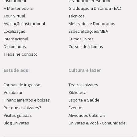
Institucional
Graduação Presencial
A Mantenedora
Graduação a Distância - EAD
Tour Virtual
Técnicos
Avaliação Institucional
Mestrados e Doutorados
Localização
Especializações/MBA
Internacional
Cursos Livres
Diplomados
Cursos de Idiomas
Trabalhe Conosco
Estude aqui
Cultura e lazer
Formas de ingresso
Teatro Univates
Vestibular
Biblioteca
Financiamentos e bolsas
Esporte e Saúde
Por que a Univates?
Eventos
Visitas guiadas
Atividades Culturais
Blog Univates
Univates & Você - Comunidade