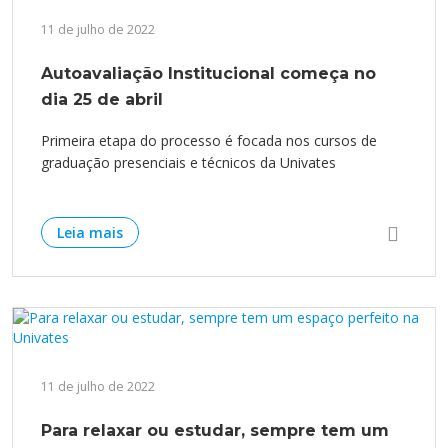
Cursos de Idiomas
Diplomados
Univates & Você - Comunidade
Escolas
11 de julho de 2022
Residências Médicas
Trabalhe Conosco
Orquestra Gustavo Adolfo
Univates
Autoavaliação Institucional começa no
dia 25 de abril
Primeira etapa do processo é focada nos cursos de
graduação presenciais e técnicos da Univates
Leia mais
11 de julho de 2022
Para relaxar ou estudar, sempre tem um