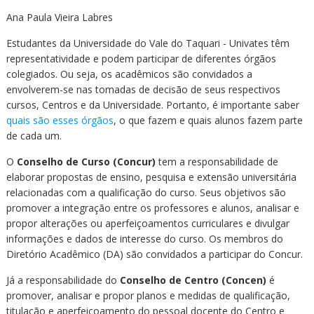
Cursos de Idiomas
Diplomados
Univates & Você - Comunidade
Escolas
Ana Paula Vieira Labres
Residências Médicas
Trabalhe Conosco
Orquestra Gustavo Adolfo
Estudantes da Universidade do Vale do Taquari - Univates têm
Univates
representatividade e podem participar de diferentes órgãos
colegiados. Ou seja, os acadêmicos são convidados a
envolverem-se nas tomadas de decisão de seus respectivos
cursos, Centros e da Universidade. Portanto, é importante saber
quais são esses órgãos
, o que fazem e quais alunos fazem parte
de cada um.
O
Conselho de Curso (Concur)
tem a responsabilidade de
elaborar propostas de ensino, pesquisa e extensão universitária
relacionadas com a qualificação do curso. Seus objetivos são
promover a integração entre os professores e alunos, analisar e
propor alterações ou aperfeiçoamentos curriculares e divulgar
informações e dados de interesse do curso. Os membros do
Diretório Acadêmico (DA) são convidados a participar do Concur.
Já a responsabilidade do
Conselho de Centro (Concen)
é
promover, analisar e propor planos e medidas de qualificação,
titulação e aperfeiçoamento do pessoal docente do Centro e