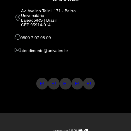
Av. Avelino Talini, 171 - Bairro
Universitário
Lajeado/RS | Brasil
CEP 95914-014
0800 7 07 08 09
atendimento@univates.br
E!
E!
E!
E!
E!