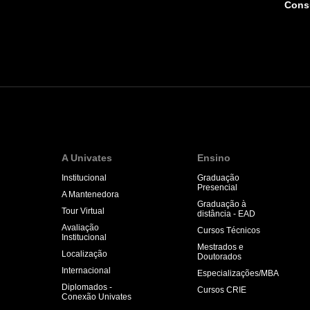
Consu
A Univates
Ensino
Institucional
Graduação
Presencial
A Mantenedora
Graduação à
Tour Virtual
distância - EAD
Avaliação
Cursos Técnicos
Institucional
Mestrados e
Localização
Doutorados
Internacional
Especializações/MBA
Diplomados -
Cursos CRIE
Conexão Univates