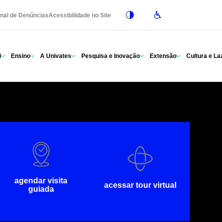
nal de Denúncias
Acessibilidade no Site
i
Ensino
A Univates
Pesquisa e Inovação
Extensão
Cultura e La
agendar visita
acessar tour virtual
guiada