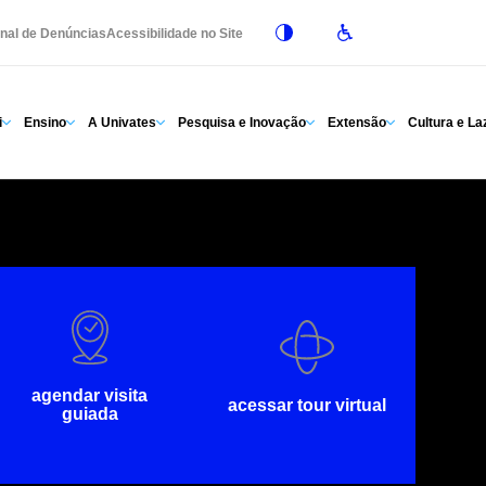
nal de Denúncias
Acessibilidade no Site
i
Ensino
A Univates
Pesquisa e Inovação
Extensão
Cultura e La
agendar visita
acessar tour virtual
guiada