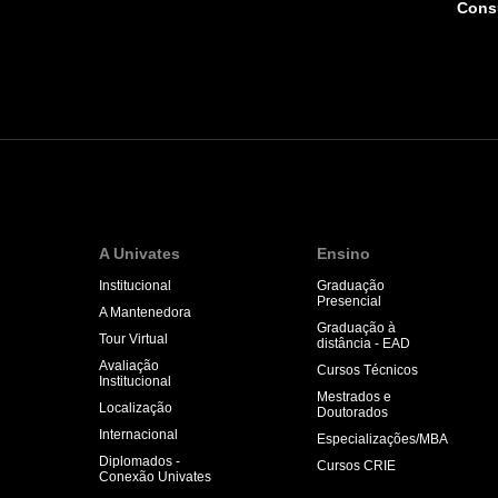
Consu
A Univates
Ensino
Institucional
Graduação
Presencial
A Mantenedora
Graduação à
Tour Virtual
distância - EAD
Avaliação
Cursos Técnicos
Institucional
Mestrados e
Localização
Doutorados
Internacional
Especializações/MBA
Diplomados -
Cursos CRIE
Conexão Univates