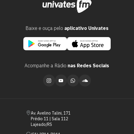
Baixe e ouça pelo
aplicativo Univates
Acompanhe a Rádio
nas Redes Sociais
Escolha a vaga que você
quer concorrer:
vagas para início de curso
Av. Avelino Talini, 171
Prédio 11 | Sala 112
vagas a partir do 2º ano de curso
Lajeado/RS